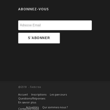
ABONNEZ-VOUS
@2018 - Fastcrea
Accueil
Inscriptions
Les parcours
Questions/Réponses
En savoir plus
Actualités
Qui sommes nous ?
Contactez-nous