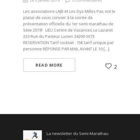
Le 2 janvier 2019
0 Commentaires
Les associations LAJB et Les Dys Milles Pas ont le
plaisir de vous convier à la soirée de
présentation officielle du 1er semi marathau de
Sète 2019! LIEU Centre de Vacances Le Lazaret
223 Rue du Pasteur Lucien 34200 SETE
RESERVATION Tarif cocktail : 15€ tarif unique par
personne RÉPONSE PAR MAIL AVANT LE 10 […]
READ MORE
2
La newsletter du Semi-Marathau